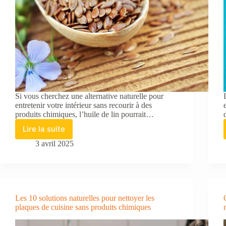
Si vous cherchez une alternative naturelle pour
entretenir votre intérieur sans recourir à des
produits chimiques, l’huile de lin pourrait…
Lire la suite
Huile
de
3 avril 2025
lin
:
un
allié
naturel
Les 10 solutions naturelles pour nettoyer les
pour
plaques de cuisine sans produits chimiques
le
bois,