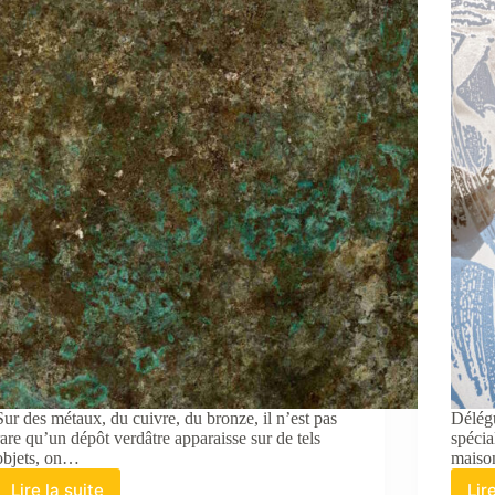
Sur des métaux, du cuivre, du bronze, il n’est pas
Délégu
rare qu’un dépôt verdâtre apparaisse sur de tels
spécia
objets, on…
maison
Lire la suite
Lir