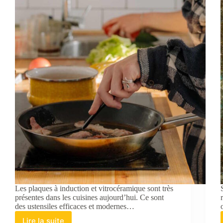
le
carrelage
et
bien
plus
!
Les plaques à induction et vitrocéramique sont très
présentes dans les cuisines aujourd’hui. Ce sont
des ustensiles efficaces et modernes…
Lire la suite