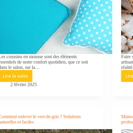
Les coussins en mousse sont des éléments
Faire 
essentiels de notre confort quotidien, que ce soit
artisa
dans le salon, sur la…
réalit
Lire la suite
Lir
Comment
entretenir
2 février 2025
et
nettoyer
les
coussins
en
Comment enlever le vert-de-gris ? Solutions
Maison
mousse
naturelles et faciles
profes
?