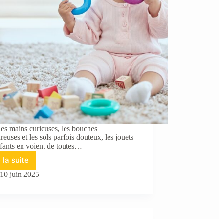
les mains curieuses, les bouches
reuses et les sols parfois douteux, les jouets
fants en voient de toutes…
e la suite
Désinfecter
les
10 juin 2025
jouets
pour
enfants
en