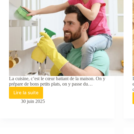
La cuisine, c’est le cœur battant de la maison. On y
prépare de bons petits plats, on y passe du…
Lire la suite
Astuces
pour
30 juin 2025
enlever
les
taches
de
graisse