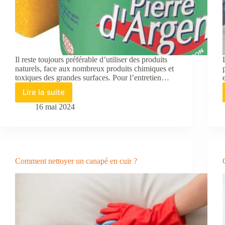
Il reste toujours préférable d’utiliser des produits
naturels, face aux nombreux produits chimiques et
toxiques des grandes surfaces. Pour l’entretien…
Lire la suite
La
pierre
16 mai 2024
d’argent,
le
produit
qui
nettoie
Comment nettoyer un canapé en cuir ?
tout
dans
la
maison