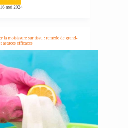
Maison
:
16 mai 2024
déléguez
le
nettoyage
de
vos
r la moisissure sur tissu : remède de grand-
vitres
t astuces efficaces
à
des
professionnels
!