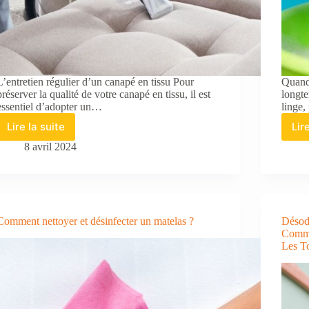
L’entretien régulier d’un canapé en tissu Pour
Quand 
préserver la qualité de votre canapé en tissu, il est
longte
essentiel d’adopter un…
linge
Lire la suite
Lir
Comment
entretenir
8 avril 2024
votre
canapé
en
tissu
et
Comment nettoyer et désinfecter un matelas ?
Désod
prolonger
Comme
sa
Les To
durée
de
vie
?
6