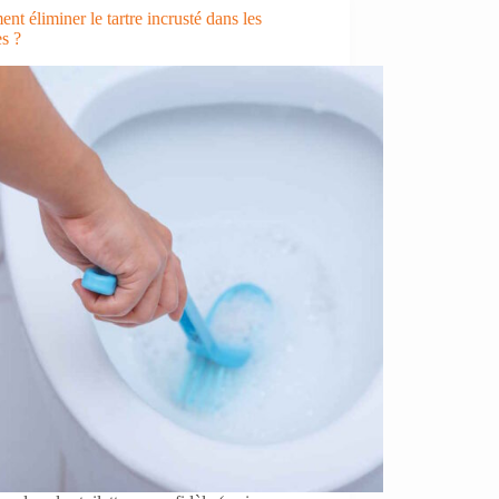
toute
t éliminer le tartre incrusté dans les
sécurité
es ?
avec
des
produits
naturels