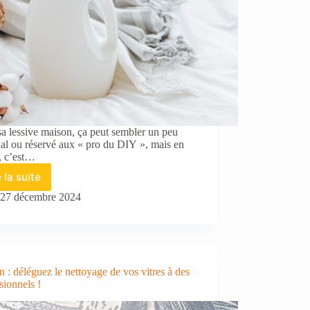
sa lessive maison, ça peut sembler un peu
nal ou réservé aux « pro du DIY », mais en
é, c’est…
e la suite
Comment
fabriquer
27 décembre 2024
de
la
lessive
pour
laver
 : déléguez le nettoyage de vos vitres à des
le
sionnels !
linge
?