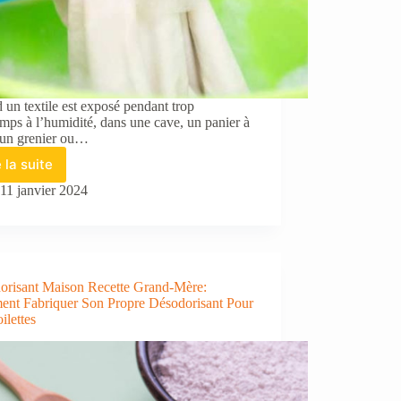
un textile est exposé pendant trop
mps à l’humidité, dans une cave, un panier à
, un grenier ou…
e la suite
Enlever
la
11 janvier 2024
moisissure
sur
tissu
:
remède
orisant Maison Recette Grand-Mère:
de
nt Fabriquer Son Propre Désodorisant Pour
grand-
ilettes
mère
et
astuces
efficaces