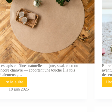
Les tapis en fibres naturelles — jute, sisal, coco ou
Entre 
encore chanvre — apportent une touche à la fois
aventu
chaleureuse,…
des en
Lire la suite
Lir
Comment
nettoyer
18 juin 2025
un
tapis
en
fibres