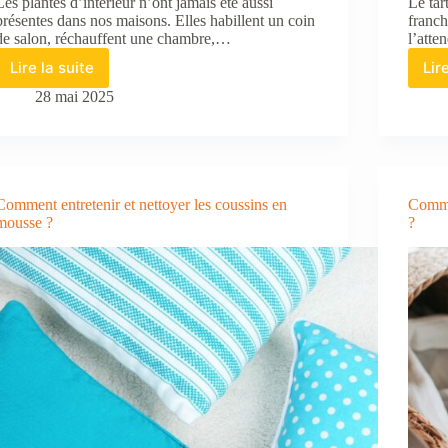
Les plantes d’intérieur n’ont jamais été aussi
Le tar
présentes dans nos maisons. Elles habillent un coin
franc
de salon, réchauffent une chambre,…
l’atte
Lire la suite
Lir
Entretenir
ses
28 mai 2025
plantes
d’intérieur
pour
une
maison
Comment entretenir et nettoyer les coussins en
Commen
plus
mousse ?
?
saine