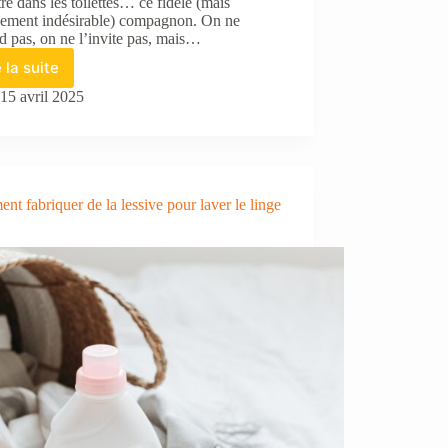
tre dans les toilettes… ce fidèle (mais
hement indésirable) compagnon. On ne
nd pas, on ne l’invite pas, mais…
e la suite
Comment
éliminer
15 avril 2025
le
tartre
incrusté
dans
les
t fabriquer de la lessive pour laver le linge
toilettes
?