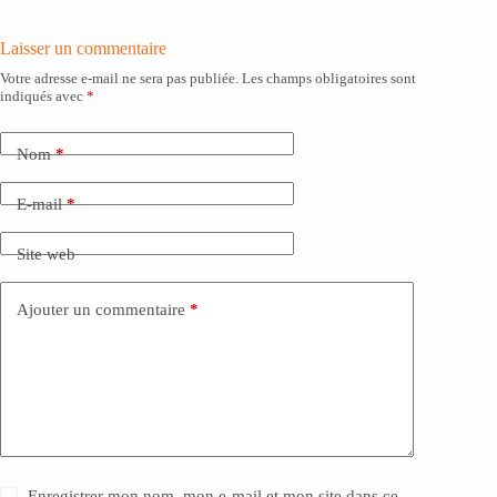
Laisser un commentaire
Votre adresse e-mail ne sera pas publiée.
Les champs obligatoires sont
indiqués avec
*
Nom
*
E-mail
*
Site web
Ajouter un commentaire
*
Enregistrer mon nom, mon e-mail et mon site dans ce