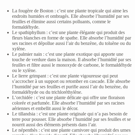
La fougère de Boston : c’est une plante tropicale qui aime les
endroits humides et ombragés. Elle absorbe l’humidité par ses
feuilles et élimine aussi certains polluants, comme le
formaldéhyde.
Le spathiphyllum : c’est une plante élégante qui produit des
fleurs blanches en forme de spathe. Elle absorbe l’humidité par
ses racines et dépollue aussi l’air du benzène, du toluène ou du
xylène.
Le palmier nain : c’est une plante exotique qui apporte une
touche de verdure dans la maison. Il absorbe l’humidité par ses
feuilles et filtre aussi le monoxyde de carbone, le formaldéhyde
ou le xylène.
Le lierre grimpant : c’est une plante vigoureuse qui peut
s’accrocher à un support ou retomber en cascade. Elle absorbe
l’humidité par ses feuilles et purifie aussi l’air du benzène, du
formaldéhyde ou du trichloréthylène.
L’orchidée : c’est une plante délicate qui offre une floraison
colorée et parfumée. Elle absorbe l’humidité par ses racines
aériennes et embellit aussi le décor.
Le tillandsia : c’est une plante originale qui n’a pas besoin de
terre pour pousser. Elle absorbe l’humidité par ses feuilles et se
nourrit aussi des éléments présents dans l’air.
Le népenthès : c’est une plante carnivore qui produit des urnes