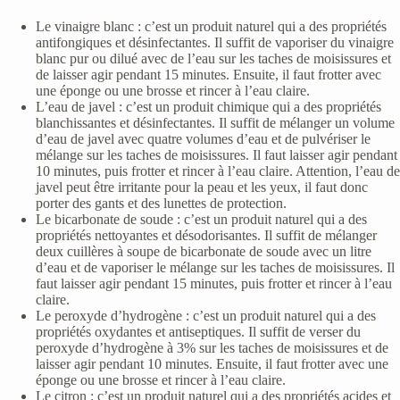
Le vinaigre blanc : c’est un produit naturel qui a des propriétés
antifongiques et désinfectantes. Il suffit de vaporiser du vinaigre
blanc pur ou dilué avec de l’eau sur les taches de moisissures et
de laisser agir pendant 15 minutes. Ensuite, il faut frotter avec
une éponge ou une brosse et rincer à l’eau claire.
L’eau de javel : c’est un produit chimique qui a des propriétés
blanchissantes et désinfectantes. Il suffit de mélanger un volume
d’eau de javel avec quatre volumes d’eau et de pulvériser le
mélange sur les taches de moisissures. Il faut laisser agir pendant
10 minutes, puis frotter et rincer à l’eau claire. Attention, l’eau de
javel peut être irritante pour la peau et les yeux, il faut donc
porter des gants et des lunettes de protection.
Le bicarbonate de soude : c’est un produit naturel qui a des
propriétés nettoyantes et désodorisantes. Il suffit de mélanger
deux cuillères à soupe de bicarbonate de soude avec un litre
d’eau et de vaporiser le mélange sur les taches de moisissures. Il
faut laisser agir pendant 15 minutes, puis frotter et rincer à l’eau
claire.
Le peroxyde d’hydrogène : c’est un produit naturel qui a des
propriétés oxydantes et antiseptiques. Il suffit de verser du
peroxyde d’hydrogène à 3% sur les taches de moisissures et de
laisser agir pendant 10 minutes. Ensuite, il faut frotter avec une
éponge ou une brosse et rincer à l’eau claire.
Le citron : c’est un produit naturel qui a des propriétés acides et