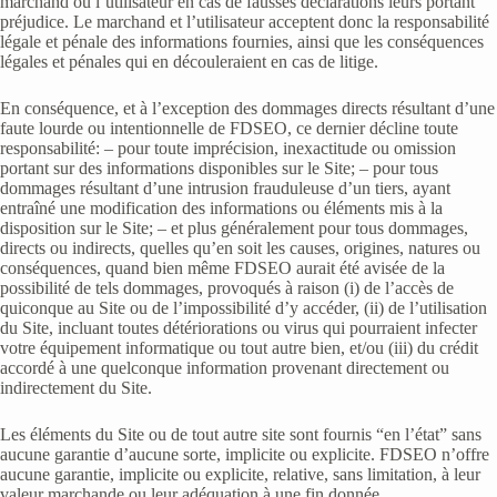
marchand ou l’utilisateur en cas de fausses déclarations leurs portant
préjudice. Le marchand et l’utilisateur acceptent donc la responsabilité
légale et pénale des informations fournies, ainsi que les conséquences
légales et pénales qui en découleraient en cas de litige.
En conséquence, et à l’exception des dommages directs résultant d’une
faute lourde ou intentionnelle de FDSEO, ce dernier décline toute
responsabilité: – pour toute imprécision, inexactitude ou omission
portant sur des informations disponibles sur le Site; – pour tous
dommages résultant d’une intrusion frauduleuse d’un tiers, ayant
entraîné une modification des informations ou éléments mis à la
disposition sur le Site; – et plus généralement pour tous dommages,
directs ou indirects, quelles qu’en soit les causes, origines, natures ou
conséquences, quand bien même FDSEO aurait été avisée de la
possibilité de tels dommages, provoqués à raison (i) de l’accès de
quiconque au Site ou de l’impossibilité d’y accéder, (ii) de l’utilisation
du Site, incluant toutes détériorations ou virus qui pourraient infecter
votre équipement informatique ou tout autre bien, et/ou (iii) du crédit
accordé à une quelconque information provenant directement ou
indirectement du Site.
Les éléments du Site ou de tout autre site sont fournis “en l’état” sans
aucune garantie d’aucune sorte, implicite ou explicite. FDSEO n’offre
aucune garantie, implicite ou explicite, relative, sans limitation, à leur
valeur marchande ou leur adéquation à une fin donnée.