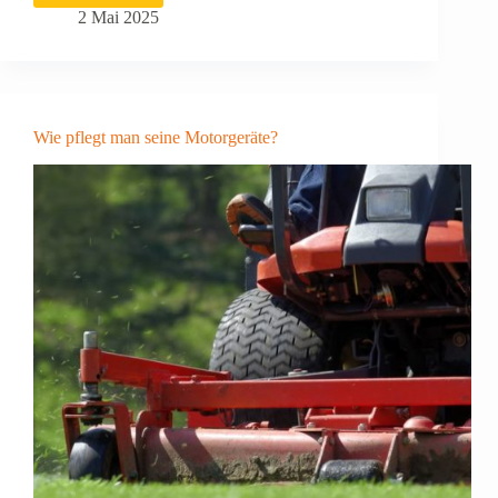
zum
2 Mai 2025
Entfernen
eines
Fettflecks
auf
einem
Wie pflegt man seine Motorgeräte?
Kleidungsstück