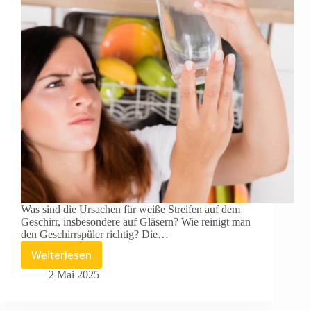
Was sind die Ursachen für weiße Streifen auf dem
Geschirr, insbesondere auf Gläsern? Wie reinigt man
den Geschirrspüler richtig? Die…
Weiterlesen
Weiße
Streifen
2 Mai 2025
auf
dem