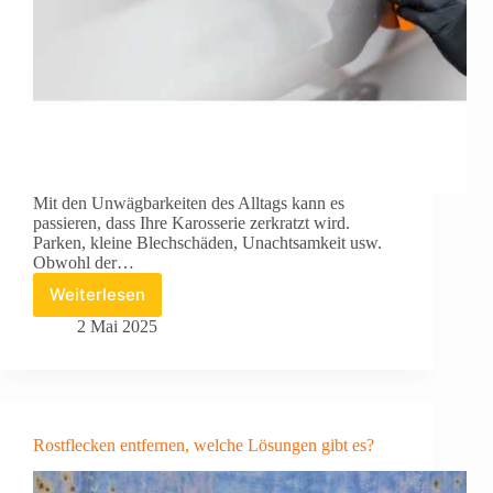
Mit den Unwägbarkeiten des Alltags kann es
passieren, dass Ihre Karosserie zerkratzt wird.
Parken, kleine Blechschäden, Unachtsamkeit usw.
Obwohl der…
Weiterlesen
Kratzer
auf
2 Mai 2025
einem
Auto
mit
natürlichen
Lösungen
Rostflecken entfernen, welche Lösungen gibt es?
entfernen