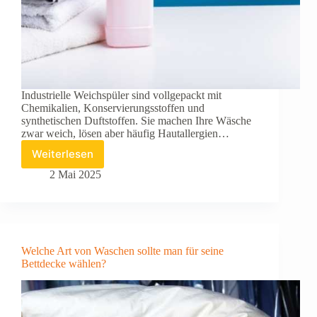
Industrielle Weichspüler sind vollgepackt mit
Chemikalien, Konservierungsstoffen und
synthetischen Duftstoffen. Sie machen Ihre Wäsche
zwar weich, lösen aber häufig Hautallergien…
Weiterlesen
Wie
kann
2 Mai 2025
man
zu
Hause
einen
natürlichen
Welche Art von Waschen sollte man für seine
Weichspüler
Bettdecke wählen?
herstellen?