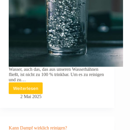
Wasser, auch das, das aus unseren Wasserhähnen
fließt, ist nicht zu 100 % trinkbar. Um es zu reinigen
und zu…
Weiterlesen
Kann
man
2 Mai 2025
Keramikperlen
und
Binchotan
miteinander
verbinden?
Kann Dampf wirklich reinigen?