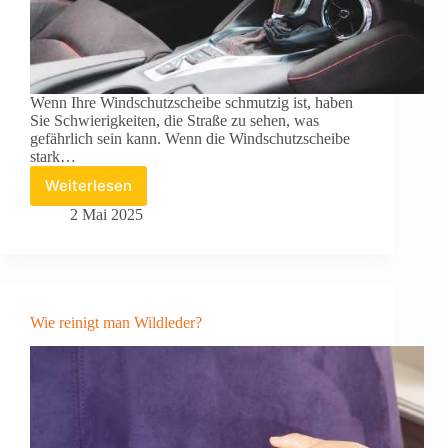
Wenn Ihre Windschutzscheibe schmutzig ist, haben
Sie Schwierigkeiten, die Straße zu sehen, was
gefährlich sein kann. Wenn die Windschutzscheibe
stark…
Weiterlesen
Welche
natürlichen
2 Mai 2025
Lösungen
gibt
es,
um
die
Wie reinigt man Wildleder?
innere
Windschutzscheibe
zu
reinigen?