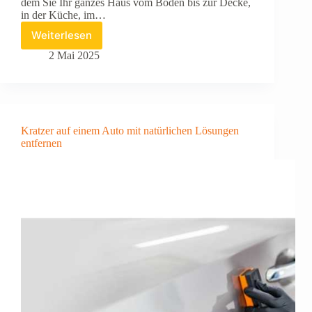
dem Sie Ihr ganzes Haus vom Boden bis zur Decke,
in der Küche, im…
Weiterlesen
Wie
verwendet
2 Mai 2025
man
einen
Dampfreiniger?
Kratzer auf einem Auto mit natürlichen Lösungen
entfernen