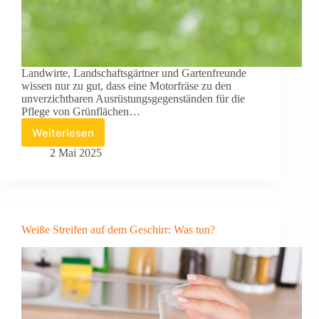
Landwirte, Landschaftsgärtner und Gartenfreunde
wissen nur zu gut, dass eine Motorfräse zu den
unverzichtbaren Ausrüstungsgegenständen für die
Pflege von Grünflächen…
Weiterlesen
Wie
pflegt
2 Mai 2025
man
seine
Motorgeräte?
Weiße Streifen auf dem Geschirr: Was tun?