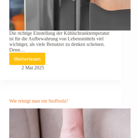
Die richtige Einstellung der Kühlschranktemperatur
ist für die Aufbewahrung von Lebensmitteln viel
wichtiger, als viele Benutzer zu denken scheinen.
Denn…
Weiterlesen
Die
Temperatur
2 Mai 2025
des
Kühlschranks
einstellen
Wie reinigt man ein Stoffsofa?