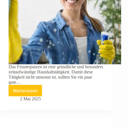
Das Fensterputzen ist eine gründliche und besonders
zeitaufwändige Haushaltstätigkeit. Damit diese
Tätigkeit nicht umsonst ist, sollten Sie ein paar
gute…
Weiterlesen
Wie
putzt
2 Mai 2025
man
Fenster
streifenfrei?