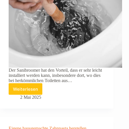
Der Sanibroomer hat den Vorteil, dass er sehr leicht
installiert werden kann, insbesondere dort, wo dies
bei herkömmlichen Toiletten aus…
Weiterlesen
Verstopfter
Abfluss:
2 Mai 2025
5
Tipps,
um
die
Verstopfung
Eigene hausgemachte Zahnpasta herstellen