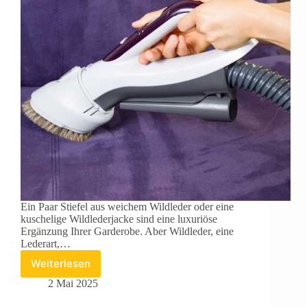
Ein Paar Stiefel aus weichem Wildleder oder eine
kuschelige Wildlederjacke sind eine luxuriöse
Ergänzung Ihrer Garderobe. Aber Wildleder, eine
Lederart,…
Weiterlesen
Wie
reinigt
2 Mai 2025
man