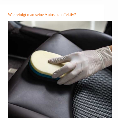
Geschirr:
Was
tun?
Wie reinigt man seine Autositze effektiv?