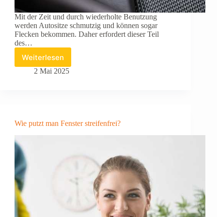
Mit der Zeit und durch wiederholte Benutzung
werden Autositze schmutzig und können sogar
Flecken bekommen. Daher erfordert dieser Teil
des…
Weiterlesen
Wie
reinigt
2 Mai 2025
man
seine
Autositze
effektiv?
Wie putzt man Fenster streifenfrei?