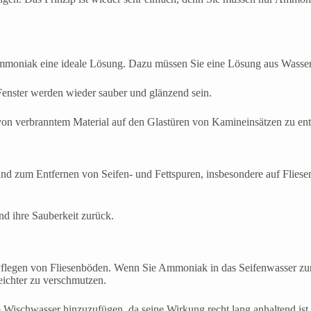
 Ammoniak eine ideale Lösung. Dazu müssen Sie eine Lösung aus Wasse
nster werden wieder sauber und glänzend sein.
on verbranntem Material auf den Glastüren von Kamineinsätzen zu ent
 zum Entfernen von Seifen- und Fettspuren, insbesondere auf Fliesen
d ihre Sauberkeit zurück.
legen von Fliesenböden. Wenn Sie Ammoniak in das Seifenwasser zum P
eichter zu verschmutzen.
m Wischwasser hinzuzufügen, da seine Wirkung recht lang anhaltend ist.