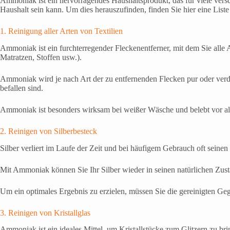
Ammoniak ist ein hervorragendes Haushaltsprodukt, das für viele ve
Haushalt sein kann. Um dies herauszufinden, finden Sie hier eine Lis
1. Reinigung aller Arten von Textilien
Ammoniak ist ein furchterregender Fleckenentferner, mit dem Sie alle
Matratzen, Stoffen usw.).
Ammoniak wird je nach Art der zu entfernenden Flecken pur oder verdün
befallen sind.
Ammoniak ist besonders wirksam bei weißer Wäsche und belebt vor al
2. Reinigen von Silberbesteck
Silber verliert im Laufe der Zeit und bei häufigem Gebrauch oft sein
Mit Ammoniak können Sie Ihr Silber wieder in seinen natürlichen Zust
Um ein optimales Ergebnis zu erzielen, müssen Sie die gereinigten Geg
3. Reinigen von Kristallglas
Ammoniak ist ein ideales Mittel, um Kristallstücke zum Glitzern zu br