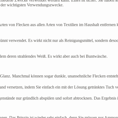
rschiedene Zwecke verwendet werden kann. Eines ist sicher: Sie habe
te der wichtigsten Verwendungszwecke.
 Arten von Flecken aus allen Arten von Textilien im Haushalt entferne
nt verwendet. Es wirkt nicht nur als Reinigungsmittel, sondern desodo
lem deren strahlendes Weiß. Es wirkt aber auch bei Buntwäsche.
en Glanz. Manchmal können sogar dunkle, unansehnliche Flecken entste
and versetzen, indem Sie einfach ein mit der Lösung getränktes Tuch 
enstände nur gründlich abspülen und sofort abtrocknen. Das Ergebnis i
ingen. Das Prinzip ist wieder sehr einfach, denn Sie müssen nur Ammon