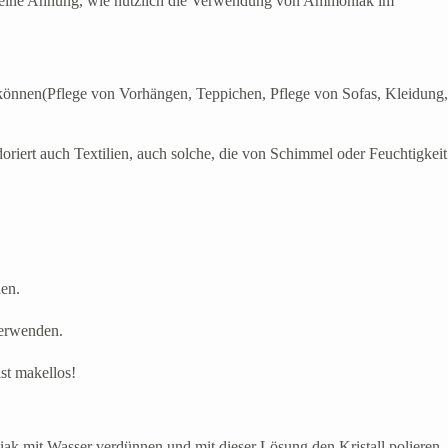
n keine Ahnung, wie nützlich die Verwendung von Ammoniak im
n können(Pflege von Vorhängen, Teppichen, Pflege von Sofas, Kleidung,
riert auch Textilien, auch solche, die von Schimmel oder Feuchtigkeit
hen.
verwenden.
st makellos!
iak mit Wasser verdünnen und mit dieser Lösung den Kristall polieren,