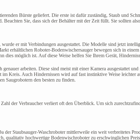
tierenden Bürste geliefert. Die erste ist dafür zuständig, Staub und 
eachten Sie, dass sich der Behälter mit der Zeit füllt. Sie sollten als
 wurde er mit Verbindungen ausgestattet. Die Modelle sind jetzt intelli
Markt erhältlichen Roboter-Bodenwischersauger bewegen sich in einem
n dies möglich ist. Auf diese Weise helfen Sie Ihrem Gerät, Hindernissen
genauer arbeiten. Diese sind meist mit einer Kamera ausgestattet und s
im Kreis. Auch Hindernissen wird auf fast instinktive Weise leichter a
nden Saugrobotern den besten zu finden.
hl der Verbraucher verliert oft den Überblick. Um sich zurechtzufinden
 Da der Staubsauger-Waschroboter mittlerweile ein weit verbreitetes Produ
lich, qualitativ hochwertige Bodenwischroboter zu erschwinglichen Preis