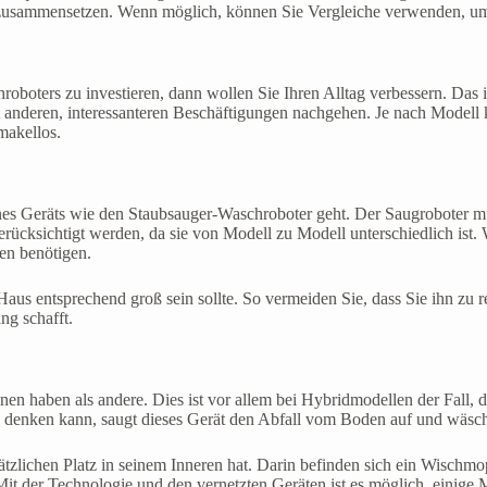
h zusammensetzen. Wenn möglich, können Sie Vergleiche verwenden, u
boters zu investieren, dann wollen Sie Ihren Alltag verbessern. Das is
 anderen, interessanteren Beschäftigungen nachgehen. Je nach Modell k
makellos.
nes Geräts wie den Staubsauger-Waschroboter geht. Der Saugroboter mu
berücksichtigt werden, da sie von Modell zu Modell unterschiedlich ist.
en benötigen.
Haus entsprechend groß sein sollte. So vermeiden Sie, dass Sie ihn zu 
ng schafft.
ionen haben als andere. Dies ist vor allem bei Hybridmodellen der Fall
h denken kann, saugt dieses Gerät den Abfall vom Boden auf und wäsch
ätzlichen Platz in seinem Inneren hat. Darin befinden sich ein Wischmo
lt. Mit der Technologie und den vernetzten Geräten ist es möglich, eini