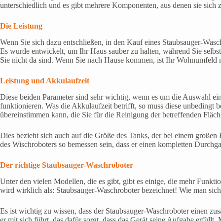
unterschiedlich und es gibt mehrere Komponenten, aus denen sie sic
Die Leistung
Wenn Sie sich dazu entschließen, in den Kauf eines Staubsauger-Waschro
Es wurde entwickelt, um Ihr Haus sauber zu halten, während Sie selbst
Sie nicht da sind. Wenn Sie nach Hause kommen, ist Ihr Wohnumfeld 
Leistung und Akkulaufzeit
Diese beiden Parameter sind sehr wichtig, wenn es um die Auswahl ei
funktionieren. Was die Akkulaufzeit betrifft, so muss diese unbedingt 
übereinstimmen kann, die Sie für die Reinigung der betreffenden Fläch
Dies bezieht sich auch auf die Größe des Tanks, der bei einem großen 
des Wischroboters so bemessen sein, dass er einen kompletten Durchga
Der richtige Staubsauger-Waschroboter
Unter den vielen Modellen, die es gibt, gibt es einige, die mehr Funkt
wird wirklich als: Staubsauger-Waschroboter bezeichnet! Wie man sic
Es ist wichtig zu wissen, dass der Staubsauger-Waschroboter einen zus
er mit sich führt, das dafür sorgt, dass das Gerät seine Aufgabe erfül