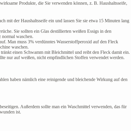
d wirksame Produkte, die Sie verwenden können, z. B. Haushaltsseife,
h mit der Haushaltsseife ein und lassen Sie sie etwa 15 Minuten lang
rüche. Sie sollten ein Glas destillierten weißen Essigs in den
nz normal waschen.
en auf. Man muss 3% verdünntes Wasserstoffperoxid auf den Fleck
schine waschen.
an tränkt einen Schwamm mit Bleichmittel und reibt den Fleck damit ein.
lte nur auf weißen, nicht empfindlichen Stoffen verwendet werden.
rahlen haben nämlich eine reinigende und bleichende Wirkung auf den
eseitigen. Außerdem sollte man ein Waschmittel verwenden, das für
hwunden ist.