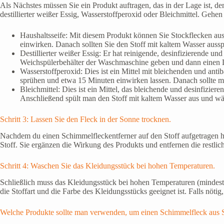
Als Nächstes müssen Sie ein Produkt auftragen, das in der Lage ist, d
destillierter weißer Essig, Wasserstoffperoxid oder Bleichmittel. Gehen 
Haushaltsseife: Mit diesem Produkt können Sie Stockflecken aus
einwirken. Danach sollten Sie den Stoff mit kaltem Wasser aus
Destillierter weißer Essig: Er hat reinigende, desinfizierende un
Weichspülerbehälter der Waschmaschine geben und dann einen Le
Wasserstoffperoxid: Dies ist ein Mittel mit bleichenden und ant
sprühen und etwa 15 Minuten einwirken lassen. Danach sollte 
Bleichmittel: Dies ist ein Mittel, das bleichende und desinfizie
Anschließend spült man den Stoff mit kaltem Wasser aus und wäs
Schritt 3: Lassen Sie den Fleck in der Sonne trocknen.
Nachdem du einen Schimmelfleckentferner auf den Stoff aufgetragen ha
Stoff. Sie ergänzen die Wirkung des Produkts und entfernen die restli
Schritt 4: Waschen Sie das Kleidungsstück bei hohen Temperaturen.
Schließlich muss das Kleidungsstück bei hohen Temperaturen (mindes
die Stoffart und die Farbe des Kleidungsstücks geeignet ist. Falls nöti
Welche Produkte sollte man verwenden, um einen Schimmelfleck aus S