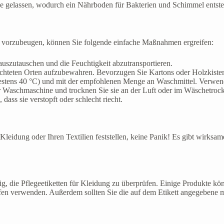
 gelassen, wodurch ein Nährboden für Bakterien und Schimmel entste
n vorzubeugen, können Sie folgende einfache Maßnahmen ergreifen:
auszutauschen und die Feuchtigkeit abzutransportieren.
uchteten Orten aufzubewahren. Bevorzugen Sie Kartons oder Holzkisten
estens 40 °C) und mit der empfohlenen Menge an Waschmittel. Verwend
Waschmaschine und trocknen Sie sie an der Luft oder im Wäschetrock
ass sie verstopft oder schlecht riecht.
idung oder Ihren Textilien feststellen, keine Panik! Es gibt wirksame T
ig, die Pflegeetiketten für Kleidung zu überprüfen. Einige Produkte kö
offen verwenden. Außerdem sollten Sie die auf dem Etikett angegebene