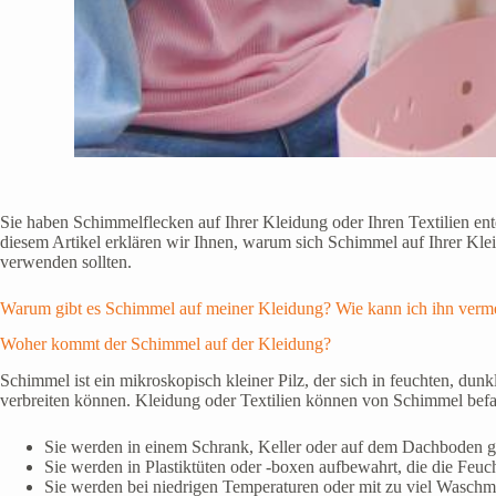
Sie haben Schimmelflecken auf Ihrer Kleidung oder Ihren Textilien entd
diesem Artikel erklären wir Ihnen, warum sich Schimmel auf Ihrer Kle
verwenden sollten.
Warum gibt es Schimmel auf meiner Kleidung? Wie kann ich ihn verm
Woher kommt der Schimmel auf der Kleidung?
Schimmel ist ein mikroskopisch kleiner Pilz, der sich in feuchten, d
verbreiten können. Kleidung oder Textilien können von Schimmel befa
Sie werden in einem Schrank, Keller oder auf dem Dachboden gel
Sie werden in Plastiktüten oder -boxen aufbewahrt, die die Feuch
Sie werden bei niedrigen Temperaturen oder mit zu viel Waschm