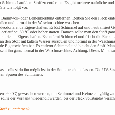
en Schimmel auf dem Stoff zu entfernen. Es gibt mehrere natürliche un
Sie wie folgt vor:
 Baumwoll- oder Leinenkleidung entfernen. Reiben Sie den Fleck einfac
spülen und normal in der Waschmaschine waschen.
d deodorierende Eigenschaften. Er löst Schimmel auf und neutralisiert Ge
erlauf bei 60 °C oder höher starten. Danach sollte man den Stoff ga
ibakteriellen Eigenschaften. Es entfernt Schimmel und frischt die Farb
man den Stoff mit kaltem Wasser ausspülen und normal in der Waschma
rende Eigenschaften hat. Es entfernt Schimmel und bleicht den Stoff. M
cht ihn ganz normal in der Waschmaschine. Achtung: Dieses Mittel sol
st, solltest du ihn möglichst in der Sonne trocknen lassen. Die UV-St
chen Spuren des Schimmels.
tens 60 °C) gewaschen werden, um Schimmel und Keime endgültig zu b
g, sollte der Vorgang wiederholt werden, bis der Fleck vollständig versc
toff zu entfernen?