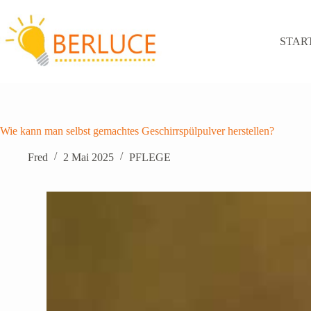
Zum
Inhalt
springen
STAR
Wie kann man selbst gemachtes Geschirrspülpulver herstellen?
Fred
2 Mai 2025
PFLEGE