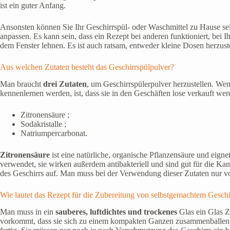
ist ein guter Anfang.
Ansonsten können Sie Ihr Geschirrspül- oder Waschmittel zu Hause sel
anpassen. Es kann sein, dass ein Rezept bei anderen funktioniert, bei I
dem Fenster lehnen. Es ist auch ratsam, entweder kleine Dosen herzus
Aus welchen Zutaten besteht das Geschirrspülpulver?
Man braucht
drei Zutaten
, um Geschirrspülerpulver herzustellen. Wenn
kennenlernen werden, ist, dass sie in den Geschäften lose verkauft we
Zitronensäure ;
Sodakristalle ;
Natriumpercarbonat.
Zitronensäure
ist eine natürliche, organische Pflanzensäure und eign
verwendet, sie wirken außerdem antibakteriell und sind gut für die Kan
des Geschirrs auf. Man muss bei der Verwendung dieser Zutaten nur vors
Wie lautet das Rezept für die Zubereitung von selbstgemachtem Geschi
Man muss in ein
sauberes, luftdichtes und trockenes
Glas ein Glas 
vorkommt, dass sie sich zu einem kompakten Ganzen zusammenballen. D