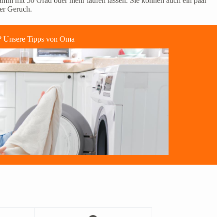
mm mit 50 Grad oder mehr laufen lassen. Sie können auch ein paar
der Geruch.
f? Unsere Tipps von Oma