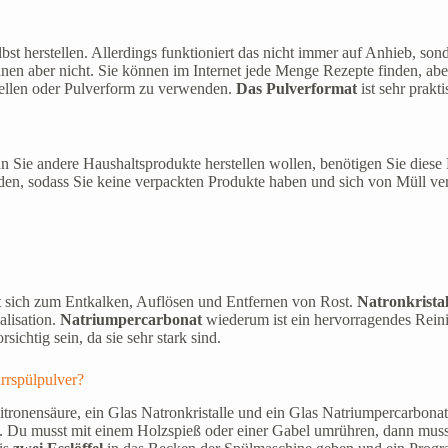
bst herstellen. Allerdings funktioniert das nicht immer auf Anhieb, s
hnen aber nicht. Sie können im Internet jede Menge Rezepte finden, aber 
tellen oder Pulverform zu verwenden.
Das Pulverformat
ist sehr prakt
 Sie andere Haushaltsprodukte herstellen wollen, benötigen Sie diese Be
rden, sodass Sie keine verpackten Produkte haben und sich von Müll ve
et sich zum Entkalken, Auflösen und Entfernen von Rost.
Natronkristal
alisation.
Natriumpercarbonat
wiederum ist ein hervorragendes Reini
ichtig sein, da sie sehr stark sind.
rrspülpulver?
Zitronensäure, ein Glas Natronkristalle und ein Glas Natriumpercarbo
u musst mit einem Holzspieß oder einer Gabel umrühren, dann musst d