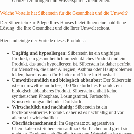
Glänzen zu bringen und Wasserspuren zu entfernen.
Welche Vorteile hat Silberstein für die Gesundheit und die Umwelt?
Der Silberstein zur Pflege Ihres Hauses bietet Ihnen eine natürliche
Lösung, die Ihre Gesundheit und die Ihrer Umwelt schont.
Hier sind einige der Vorteile dieses Produkts :
Ungiftig und hypoallergen:
Silberstein ist ein ungiftiges
Produkt, ein gesundheitlich unbedenkliches Produkt und ein
Produkt, das auch hypoallergen ist. Silberstein ist daher perfekt
für Menschen, die unter Allergien, Asthma oder Hautproblemen
leiden, harmlos auch für Kinder und Tiere im Haushalt.
Umweltfreundlich und biologisch abbaubar:
Der Silberstein
ist ein umweltfreundliches, 100 % natürliches Produkt, ein
biologisch abbaubares Produkt. Silberstein enthält keine
synthetischen Phosphate, Lösungsmittel, Farbstoffe,
Konservierungsmittel oder Duftstoffe.
Wirtschaftlich und nachhaltig:
Silberstein ist ein
hochkonzentriertes Produkt, daher ist es nachhaltig und vor
allem sehr wirtschaftlich.
Oberflächenschonend:
Im Gegensatz zu aggressiven
Chemikalien ist Silberstein sanft zu Oberflächen und greift sie
nicht an. Er eignet sich für alle Arten von Materialien im ganzen