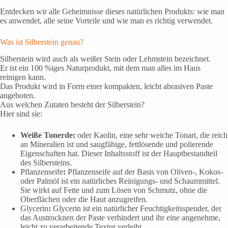
Entdecken wir alle Geheimnisse dieses natürlichen Produkts: wie man
es anwendet, alle seine Vorteile und wie man es richtig verwendet.
Was ist Silberstein genau?
Silberstein wird auch als weißer Stein oder Lehmstein bezeichnet.
Er ist ein 100 %iges Naturprodukt, mit dem man alles im Haus
reinigen kann.
Das Produkt wird in Form einer kompakten, leicht abrasiven Paste
angeboten.
Aus welchen Zutaten besteht der Silberstein?
Hier sind sie:
Weiße Tonerde:
oder Kaolin, eine sehr weiche Tonart, die reich
an Mineralien ist und saugfähige, fettlösende und polierende
Eigenschaften hat. Dieser Inhaltsstoff ist der Hauptbestandteil
des Silbersteins.
Pflanzenseife
:
Pflanzenseife auf der Basis von Oliven-, Kokos-
oder Palmöl ist ein natürliches Reinigungs- und Schaummittel.
Sie wirkt auf Fette und zum Lösen von Schmutz, ohne die
Oberflächen oder die Haut anzugreifen.
Glycerin
:
Glycerin ist ein natürlicher Feuchtigkeitsspender, der
das Austrocknen der Paste verhindert und ihr eine angenehme,
leicht zu verarbeitende Textur verleiht.