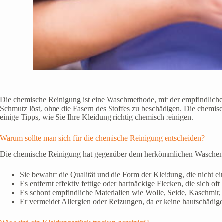
Die chemische Reinigung ist eine Waschmethode, mit der empfindliche
Schmutz löst, ohne die Fasern des Stoffes zu beschädigen. Die chemi
einige Tipps, wie Sie Ihre Kleidung richtig chemisch reinigen.
Warum sollte man sich für die chemische Reinigung entscheiden?
Die chemische Reinigung hat gegenüber dem herkömmlichen Waschen 
Sie bewahrt die Qualität und die Form der Kleidung, die nicht einl
Es entfernt effektiv fettige oder hartnäckige Flecken, die sich 
Es schont empfindliche Materialien wie Wolle, Seide, Kaschmir
Er vermeidet Allergien oder Reizungen, da er keine hautschädi