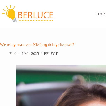
Zum
Inhalt
springen
STAR
Wie reinigt man seine Kleidung richtig chemisch?
Fred
2 Mai 2025
PFLEGE