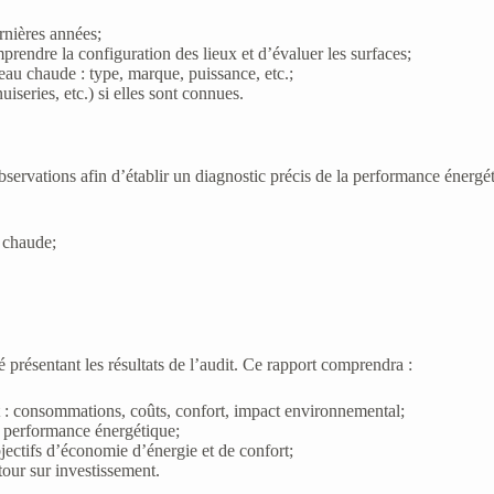
ernières années;
prendre la configuration des lieux et d’évaluer les surfaces;
eau chaude : type, marque, puissance, etc.;
iseries, etc.) si elles sont connues.
 d’observations afin d’établir un diagnostic précis de la performance éne
 chaude;
é présentant les résultats de l’audit. Ce rapport comprendra :
nt : consommations, coûts, confort, impact environnemental;
e performance énergétique;
bjectifs d’économie d’énergie et de confort;
tour sur investissement.