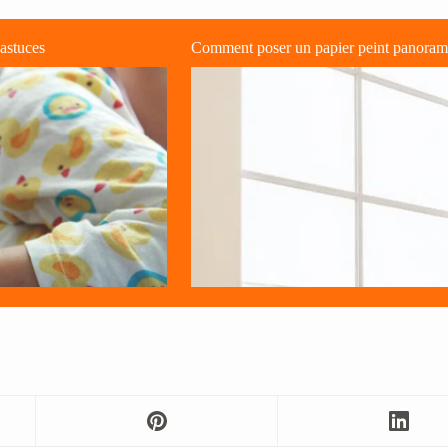
astuces
Comment poser un papier peint panorami