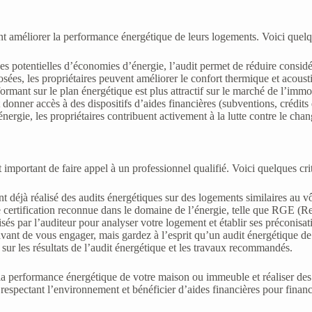
tant améliorer la performance énergétique de leurs logements. Voici quel
ces potentielles d’économies d’énergie, l’audit permet de réduire consid
ées, les propriétaires peuvent améliorer le confort thermique et acoust
rmant sur le plan énergétique est plus attractif sur le marché de l’immob
t donner accès à des dispositifs d’aides financières (subventions, crédit
gie, les propriétaires contribuent activement à la lutte contre le chan
est important de faire appel à un professionnel qualifié. Voici quelques cr
nt déjà réalisé des audits énergétiques sur des logements similaires au vô
ne certification reconnue dans le domaine de l’énergie, telle que RGE 
sés par l’auditeur pour analyser votre logement et établir ses préconisat
 avant de vous engager, mais gardez à l’esprit qu’un audit énergétique d
 sur les résultats de l’audit énergétique et les travaux recommandés.
 la performance énergétique de votre maison ou immeuble et réaliser des
espectant l’environnement et bénéficier d’aides financières pour finance