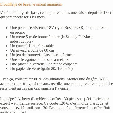
L’outillage de base, vraiment minimum
Voilà l’outillage de base, celui qui tient dans une caisse depuis 2017 et
qui sert encore tous les mois :
Une perceuse-visseuse 18V (type Bosch GSR, autour de 89 €
en promo)
Un mètre 5 m de bonne facture (le Stanley FatMax,
indestructible)
Un cutter à lame rétractable
Un niveau à bulle de 60 cm
Un jeu de tournevis plats et cruciformes
Une scie égoïne et une scie à métaux
Une pince universelle, une pince coupante
Du papier de verre (grain 80, 120, 240)
Avec ça, vous traitez 80 % des situations. Monter une étagère IKEA,
accrocher une tringle à rideaux, recoller une plinthe, refaire un joint. Le
reste vient au cas par cas, jamais à l’avance.
Le piège ? Acheter d’emblée le coffret 130 pièces « spécial bricoleur
expert » en grande surface. Ça coûte 120 €, c’est moitié plastique, et
vous utilisez 12 outils sur 130. Beaucoup font l’erreur. Le coffret finit
au garage, intact.