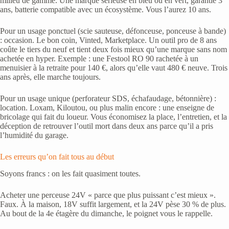
milieu de gamme. Une marque sérieuse en bleu ou en vert, garantie 3
ans, batterie compatible avec un écosystème. Vous l’aurez 10 ans.
Pour un usage ponctuel (scie sauteuse, défonceuse, ponceuse à bande)
: occasion. Le bon coin, Vinted, Marketplace. Un outil pro de 8 ans
coûte le tiers du neuf et tient deux fois mieux qu’une marque sans nom
achetée en hyper. Exemple : une Festool RO 90 rachetée à un
menuisier à la retraite pour 140 €, alors qu’elle vaut 480 € neuve. Trois
ans après, elle marche toujours.
Pour un usage unique (perforateur SDS, échafaudage, bétonnière) :
location. Loxam, Kiloutou, ou plus malin encore : une enseigne de
bricolage qui fait du loueur. Vous économisez la place, l’entretien, et la
déception de retrouver l’outil mort dans deux ans parce qu’il a pris
l’humidité du garage.
Les erreurs qu’on fait tous au début
Soyons francs : on les fait quasiment toutes.
Acheter une perceuse 24V « parce que plus puissant c’est mieux ».
Faux. À la maison, 18V suffit largement, et la 24V pèse 30 % de plus.
Au bout de la 4e étagère du dimanche, le poignet vous le rappelle.