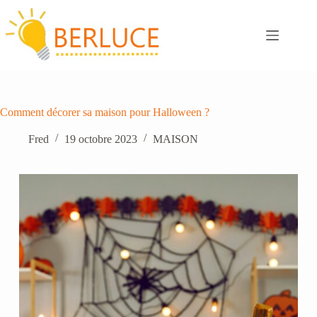
Passer
au
contenu
Comment décorer sa maison pour Halloween ?
Fred
19 octobre 2023
MAISON