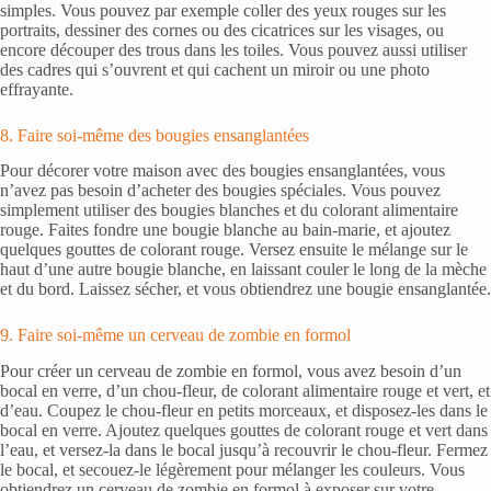
simples. Vous pouvez par exemple coller des yeux rouges sur les
portraits, dessiner des cornes ou des cicatrices sur les visages, ou
encore découper des trous dans les toiles. Vous pouvez aussi utiliser
des cadres qui s’ouvrent et qui cachent un miroir ou une photo
effrayante.
8. Faire soi-même des bougies ensanglantées
Pour décorer votre maison avec des bougies ensanglantées, vous
n’avez pas besoin d’acheter des bougies spéciales. Vous pouvez
simplement utiliser des bougies blanches et du colorant alimentaire
rouge. Faites fondre une bougie blanche au bain-marie, et ajoutez
quelques gouttes de colorant rouge. Versez ensuite le mélange sur le
haut d’une autre bougie blanche, en laissant couler le long de la mèche
et du bord. Laissez sécher, et vous obtiendrez une bougie ensanglantée.
9. Faire soi-même un cerveau de zombie en formol
Pour créer un cerveau de zombie en formol, vous avez besoin d’un
bocal en verre, d’un chou-fleur, de colorant alimentaire rouge et vert, et
d’eau. Coupez le chou-fleur en petits morceaux, et disposez-les dans le
bocal en verre. Ajoutez quelques gouttes de colorant rouge et vert dans
l’eau, et versez-la dans le bocal jusqu’à recouvrir le chou-fleur. Fermez
le bocal, et secouez-le légèrement pour mélanger les couleurs. Vous
obtiendrez un cerveau de zombie en formol à exposer sur votre