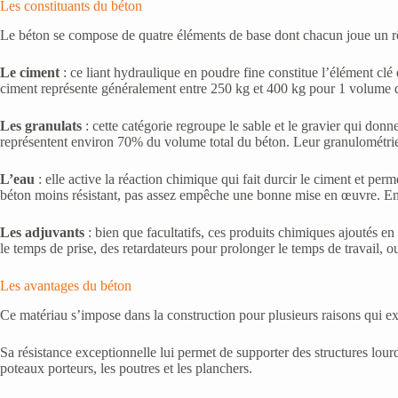
Les constituants du béton
Le béton se compose de quatre éléments de base dont chacun joue un rôle
Le ciment
: ce liant hydraulique en poudre fine constitue l’élément clé
ciment représente généralement entre 250 kg et 400 kg pour 1 volume d
Les granulats
: cette catégorie regroupe le sable et le gravier qui donn
représentent environ 70% du volume total du béton. Leur granulométrie, c’
L’eau
: elle active la réaction chimique qui fait durcir le ciment et per
béton moins résistant, pas assez empêche une bonne mise en œuvre. En rè
Les adjuvants
: bien que facultatifs, ces produits chimiques ajoutés en
le temps de prise, des retardateurs pour prolonger le temps de travail, ou
Les avantages du béton
Ce matériau s’impose dans la construction pour plusieurs raisons qui exp
Sa résistance exceptionnelle lui permet de supporter des structures lour
poteaux porteurs, les poutres et les planchers.