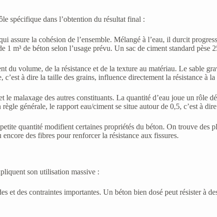
 spécifique dans l’obtention du résultat final :
 qui assure la cohésion de l’ensemble. Mélangé à l’eau, il durcit progre
e 1 m³ de béton selon l’usage prévu. Un sac de ciment standard pèse 25
ent du volume, de la résistance et de la texture au matériau. Le sable gr
est à dire la taille des grains, influence directement la résistance à la
met le malaxage des autres constituants. La quantité d’eau joue un rôle dé
gle générale, le rapport eau/ciment se situe autour de 0,5, c’est à dir
 petite quantité modifient certaines propriétés du béton. On trouve des pl
 encore des fibres pour renforcer la résistance aux fissures.
liquent son utilisation massive :
des et des contraintes importantes. Un béton bien dosé peut résister à de