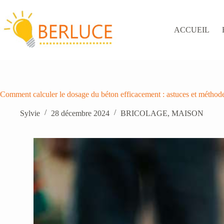
Passer
au
contenu
ACCUEIL
Comment calculer le dosage du béton efficacement : astuces et méthode
Sylvie
28 décembre 2024
BRICOLAGE
,
MAISON