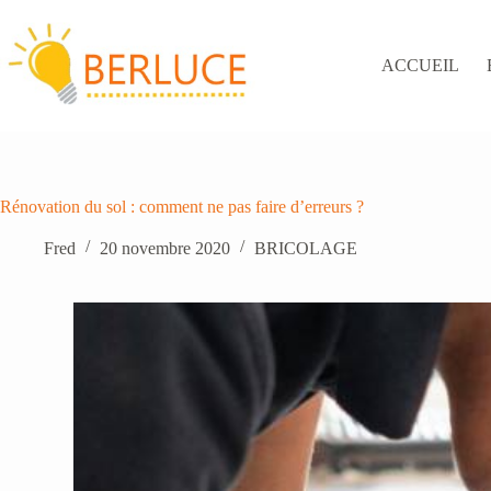
Passer
au
contenu
ACCUEIL
Rénovation du sol : comment ne pas faire d’erreurs ?
Fred
20 novembre 2020
BRICOLAGE