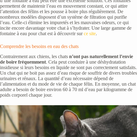
d’une fontaine à eau peut être une excellente solution. Ces fontaines
permettent de maintenir l’eau en mouvement constant, ce qui attire
l’attention des félins et les pousse à boire plus régulièrement. De
nombreux modèles disposent d’un système de filtration qui purifie
l’eau. Celle-ci élimine les impuretés et les mauvaises odeurs, ce qui
incite encore davantage votre chat à s’hydrater. Une large gamme de
fontaine à eau pour chat est à découvrir sur
ce site
.
Comprendre les besoins en eau des chats
Contrairement aux chiens, les chats
n’ont pas naturellement l’envie
de boire fréquemment
. Cela peut conduire à une déshydratation
insidieuse si leurs besoins en liquide ne sont pas correctement satisfaits.
Un chat qui ne boit pas assez d’eau risque de souffrir de divers troubles
urinaires et rénaux. La quantité d’eau nécessaire dépend de
l’alimentation et du mode de vie de chaque félin. En moyenne, un chat
adulte a besoin de boire environ 60 à 70 ml d’eau par kilogramme de
poids corporel chaque jour.