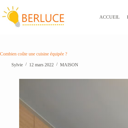
Passer
au
contenu
ACCUEIL
Combien coûte une cuisine équipée ?
Sylvie
12 mars 2022
MAISON