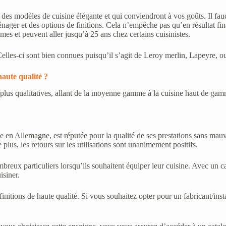
r des modèles de cuisine élégante et qui conviendront à vos goûts. Il f
énager et des options de finitions. Cela n’empêche pas qu’en résultat fin
êmes et peuvent aller jusqu’à 25 ans chez certains cuisinistes.
elles-ci sont bien connues puisqu’il s’agit de Leroy merlin, Lapeyre,
haute qualité ?
 plus qualitatives, allant de la moyenne gamme à la cuisine haut de ga
tue en Allemagne, est réputée pour la qualité de ses prestations sans mau
plus, les retours sur les utilisations sont unanimement positifs.
breux particuliers lorsqu’ils souhaitent équiper leur cuisine. Avec un cat
isiner.
 finitions de haute qualité. Si vous souhaitez opter pour un fabricant/i