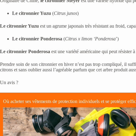
Originaire de Chine,
le citronnier Meyer
est une variété hybride qui p
Le citronnier Yuzu
(
Citrus junos
)
Le citronnier Yuzu
est un agrume japonais très résistant au froid, capa
Le citronnier Ponderosa
(
Citrus x limon ‘Ponderosa
’)
Le citronnier Ponderosa
est une variété américaine qui peut résister à
Prendre soin de son citronnier en hiver n’est pas trop compliqué, il suf
citrons et sans oublier aussi l’agréable parfum que cet arbre produit auss
Un avis ?
Où acheter ses vêtements de protection individuels et se protéger eff