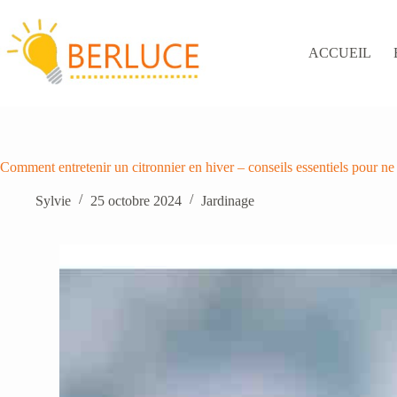
Passer
au
contenu
ACCUEIL
Comment entretenir un citronnier en hiver – conseils essentiels pour n
Sylvie
25 octobre 2024
Jardinage