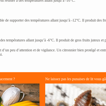
eut résister à des températures allant jusqu’à -10°C.
ble de supporter des températures allant jusqu’à -12°C. Il produit des fru
 des températures allant jusqu’à -6°C. Il produit de gros fruits juteux e
fit d’un peu d’attention et de vigilance. Un citronnier bien protégé et e
i.
icacement ?
Ne laissez pas les punaises de lit vous gâ