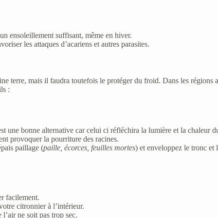
d’un ensoleillement suffisant, même en hiver.
voriser les attaques d’acariens et autres parasites.
ne terre, mais il faudra toutefois le protéger du froid. Dans les régions 
ls :
 une bonne alternative car celui ci réfléchira la lumière et la chaleur du
vent provoquer la pourriture des racines.
pais paillage (
paille, écorces, feuilles mortes
) et enveloppez le tronc et
er facilement.
re citronnier à l’intérieur.
l’air ne soit pas trop sec.