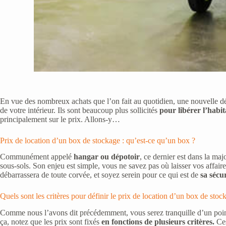
En vue des nombreux achats que l’on fait au quotidien, une nouvelle 
de votre intérieur. Ils sont beaucoup plus sollicités
pour libérer l’habi
principalement sur le prix. Allons-y…
Prix de location d’un box de stockage : qu’est-ce qu’un box ?
Communément appelé
hangar ou dépotoir
, ce dernier est dans la maj
sous-sols. Son enjeu est simple, vous ne savez pas où laisser vos affair
débarrassera de toute corvée, et soyez serein pour ce qui est de
sa sécu
Quels sont les critères pour définir le prix de location d’un box de stoc
Comme nous l’avons dit précédemment, vous serez tranquille d’un point d
ça, notez que les prix sont fixés
en fonctions de plusieurs critères.
Ces