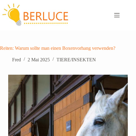
Zum
Inhalt
springen
Reiten: Warum sollte man einen Boxenvorhang verwenden?
Fred
2 Mai 2025
TIERE/INSEKTEN