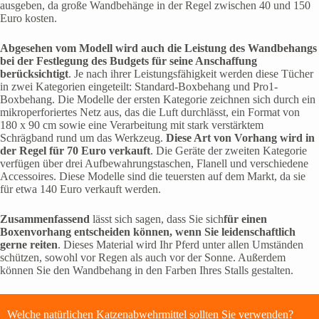
ausgeben, da große Wandbehänge in der Regel zwischen 40 und 150
Euro kosten.
Abgesehen vom Modell wird auch die Leistung des Wandbehangs
bei der Festlegung des Budgets für seine Anschaffung
berücksichtigt
. Je nach ihrer Leistungsfähigkeit werden diese Tücher
in zwei Kategorien eingeteilt: Standard-Boxbehang und Pro1-
Boxbehang. Die Modelle der ersten Kategorie zeichnen sich durch ein
mikroperforiertes Netz aus, das die Luft durchlässt, ein Format von
180 x 90 cm sowie eine Verarbeitung mit stark verstärktem
Schrägband rund um das Werkzeug.
Diese Art von Vorhang wird in
der Regel für 70 Euro verkauft
. Die Geräte der zweiten Kategorie
verfügen über drei Aufbewahrungstaschen, Flanell und verschiedene
Accessoires. Diese Modelle sind die teuersten auf dem Markt, da sie
für etwa 140 Euro verkauft werden.
Zusammenfassend
lässt sich sagen, dass Sie sich
für einen
Boxenvorhang entscheiden können, wenn Sie leidenschaftlich
gerne reiten
. Dieses Material wird Ihr Pferd unter allen Umständen
schützen, sowohl vor Regen als auch vor der Sonne. Außerdem
können Sie den Wandbehang in den Farben Ihres Stalls gestalten.
Welche natürlichen Katzenabwehrmittel sollten Sie verwenden?