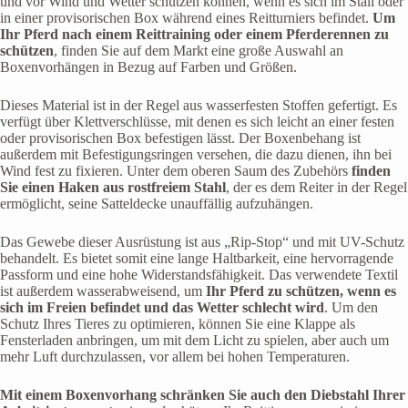
und vor Wind und Wetter schützen können, wenn es sich im Stall oder
in einer provisorischen Box während eines Reitturniers befindet.
Um
Ihr Pferd nach einem Reittraining oder einem Pferderennen zu
schützen
, finden Sie auf dem Markt eine große Auswahl an
Boxenvorhängen in Bezug auf Farben und Größen.
Dieses Material ist in der Regel aus wasserfesten Stoffen gefertigt. Es
verfügt über Klettverschlüsse, mit denen es sich leicht an einer festen
oder provisorischen Box befestigen lässt. Der Boxenbehang ist
außerdem mit Befestigungsringen versehen, die dazu dienen, ihn bei
Wind fest zu fixieren. Unter dem oberen Saum des Zubehörs
finden
Sie einen Haken aus rostfreiem Stahl
, der es dem Reiter in der Regel
ermöglicht, seine Satteldecke unauffällig aufzuhängen.
Das Gewebe dieser Ausrüstung ist aus „Rip-Stop“ und mit UV-Schutz
behandelt. Es bietet somit eine lange Haltbarkeit, eine hervorragende
Passform und eine hohe Widerstandsfähigkeit. Das verwendete Textil
ist außerdem wasserabweisend, um
Ihr Pferd zu schützen, wenn es
sich im Freien befindet und das Wetter schlecht wird
. Um den
Schutz Ihres Tieres zu optimieren, können Sie eine Klappe als
Fensterladen anbringen, um mit dem Licht zu spielen, aber auch um
mehr Luft durchzulassen, vor allem bei hohen Temperaturen.
Mit einem Boxenvorhang schränken Sie auch den Diebstahl Ihrer