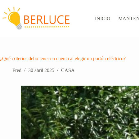
Saltar
al
contenido
INICIO
MANTEN
¿Qué criterios debo tener en cuenta al elegir un portón eléctrico?
Fred
30 abril 2025
CASA