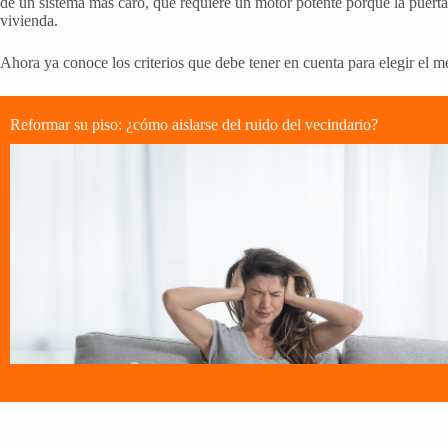
de un sistema más caro, que requiere un motor potente porque la puerta 
vivienda.
Ahora ya conoce los criterios que debe tener en cuenta para elegir el me
Reformar su piso: ¿cómo aislarse del ruido del vecindario?