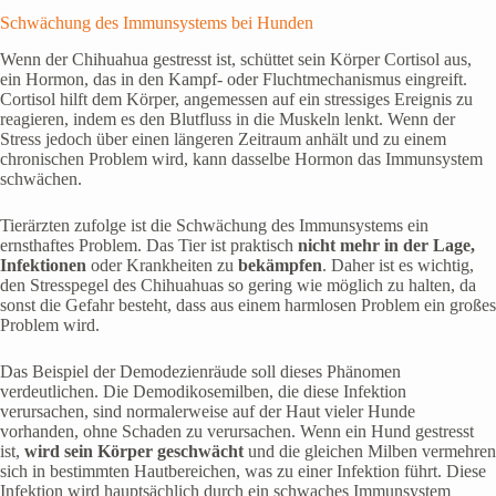
Schwächung des Immunsystems bei Hunden
Wenn der Chihuahua gestresst ist, schüttet sein Körper Cortisol aus,
ein Hormon, das in den Kampf- oder Fluchtmechanismus eingreift.
Cortisol hilft dem Körper, angemessen auf ein stressiges Ereignis zu
reagieren, indem es den Blutfluss in die Muskeln lenkt. Wenn der
Stress jedoch über einen längeren Zeitraum anhält und zu einem
chronischen Problem wird, kann dasselbe Hormon das Immunsystem
schwächen.
Tierärzten zufolge ist die Schwächung des Immunsystems ein
ernsthaftes Problem. Das Tier ist praktisch
nicht mehr in der Lage,
Infektionen
oder Krankheiten zu
bekämpfen
. Daher ist es wichtig,
den Stresspegel des Chihuahuas so gering wie möglich zu halten, da
sonst die Gefahr besteht, dass aus einem harmlosen Problem ein großes
Problem wird.
Das Beispiel der Demodezienräude soll dieses Phänomen
verdeutlichen. Die Demodikosemilben, die diese Infektion
verursachen, sind normalerweise auf der Haut vieler Hunde
vorhanden, ohne Schaden zu verursachen. Wenn ein Hund gestresst
ist,
wird sein Körper geschwächt
und die gleichen Milben vermehren
sich in bestimmten Hautbereichen, was zu einer Infektion führt. Diese
Infektion wird hauptsächlich durch ein schwaches Immunsystem