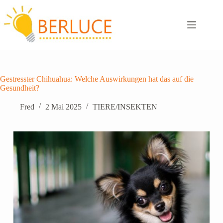
Zum
Inhalt
springen
Gestresster Chihuahua: Welche Auswirkungen hat das auf die
Gesundheit?
Fred
2 Mai 2025
TIERE/INSEKTEN