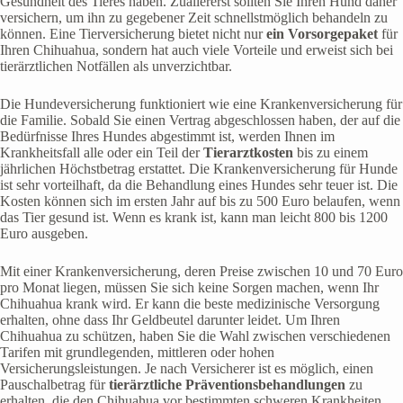
Gesundheit des Tieres haben. Zuallererst sollten Sie Ihren Hund daher
versichern, um ihn zu gegebener Zeit schnellstmöglich behandeln zu
können. Eine Tierversicherung bietet nicht nur
ein Vorsorgepaket
für
Ihren Chihuahua, sondern hat auch viele Vorteile und erweist sich bei
tierärztlichen Notfällen als unverzichtbar.
Die Hundeversicherung funktioniert wie eine Krankenversicherung für
die Familie. Sobald Sie einen Vertrag abgeschlossen haben, der auf die
Bedürfnisse Ihres Hundes abgestimmt ist, werden Ihnen im
Krankheitsfall alle oder ein Teil der
Tierarztkosten
bis zu einem
jährlichen Höchstbetrag erstattet. Die Krankenversicherung für Hunde
ist sehr vorteilhaft, da die Behandlung eines Hundes sehr teuer ist. Die
Kosten können sich im ersten Jahr auf bis zu 500 Euro belaufen, wenn
das Tier gesund ist. Wenn es krank ist, kann man leicht 800 bis 1200
Euro ausgeben.
Mit einer Krankenversicherung, deren Preise zwischen 10 und 70 Euro
pro Monat liegen, müssen Sie sich keine Sorgen machen, wenn Ihr
Chihuahua krank wird. Er kann die beste medizinische Versorgung
erhalten, ohne dass Ihr Geldbeutel darunter leidet. Um Ihren
Chihuahua zu schützen, haben Sie die Wahl zwischen verschiedenen
Tarifen mit grundlegenden, mittleren oder hohen
Versicherungsleistungen. Je nach Versicherer ist es möglich, einen
Pauschalbetrag für
tierärztliche Präventionsbehandlungen
zu
erhalten, die den Chihuahua vor bestimmten schweren Krankheiten