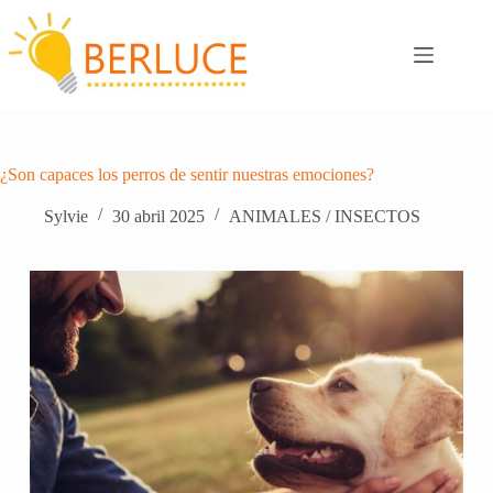
Saltar
al
contenido
¿Son capaces los perros de sentir nuestras emociones?
Sylvie
30 abril 2025
ANIMALES / INSECTOS