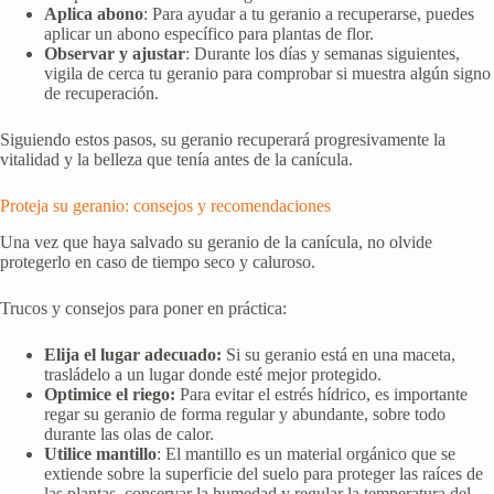
Aplica abono
: Para ayudar a tu geranio a recuperarse, puedes
aplicar un abono específico para plantas de flor.
Observar y ajustar
: Durante los días y semanas siguientes,
vigila de cerca tu geranio para comprobar si muestra algún signo
de recuperación.
Siguiendo estos pasos, su geranio recuperará progresivamente la
vitalidad y la belleza que tenía antes de la canícula.
Proteja su geranio: consejos y recomendaciones
Una vez que haya salvado su geranio de la canícula, no olvide
protegerlo en caso de tiempo seco y caluroso.
Trucos y consejos para poner en práctica:
Elija el lugar adecuado:
Si su geranio está en una maceta,
trasládelo a un lugar donde esté mejor protegido.
Optimice el riego:
Para evitar el estrés hídrico, es importante
regar su geranio de forma regular y abundante, sobre todo
durante las olas de calor.
Utilice mantillo
: El mantillo es un material orgánico que se
extiende sobre la superficie del suelo para proteger las raíces de
las plantas, conservar la humedad y regular la temperatura del