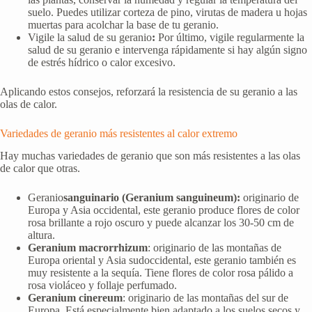
suelo. Puedes utilizar corteza de pino, virutas de madera u hojas
muertas para acolchar la base de tu geranio.
Vigile la salud de su geranio
:
Por último, vigile regularmente la
salud de su geranio e intervenga rápidamente si hay algún signo
de estrés hídrico o calor excesivo.
Aplicando estos consejos, reforzará la resistencia de su geranio a las
olas de calor.
Variedades de geranio más resistentes al calor extremo
Hay muchas variedades de geranio que son más resistentes a las olas
de calor que otras.
Geranio
sanguinario (Geranium sanguineum):
originario de
Europa y Asia occidental, este geranio produce flores de color
rosa brillante a rojo oscuro y puede alcanzar los 30-50 cm de
altura.
Geranium macrorrhizum
: originario de las montañas de
Europa oriental y Asia sudoccidental, este geranio también es
muy resistente a la sequía. Tiene flores de color rosa pálido a
rosa violáceo y follaje perfumado.
Geranium cinereum
: originario de las montañas del sur de
Europa. Está especialmente bien adaptado a los suelos secos y