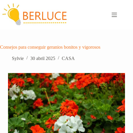
Saltar
al
contenido
Consejos para conseguir geranios bonitos y vigorosos
Sylvie
30 abril 2025
CASA