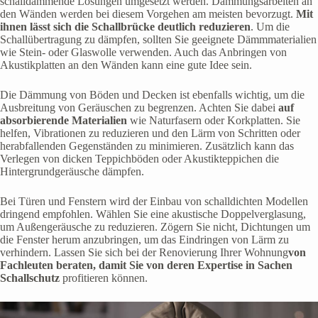
schalldämmende Lösungen umgesetzt werden. Dämmungsarbeiten an
den Wänden werden bei diesem Vorgehen am meisten bevorzugt.
Mit
ihnen lässt sich die Schallbrücke deutlich reduzieren
. Um die
Schallübertragung zu dämpfen, sollten Sie geeignete Dämmmaterialien
wie Stein- oder Glaswolle verwenden. Auch das Anbringen von
Akustikplatten an den Wänden kann eine gute Idee sein.
Die Dämmung von Böden und Decken ist ebenfalls wichtig, um die
Ausbreitung von Geräuschen zu begrenzen. Achten Sie dabei
auf
absorbierende Materialien
wie Naturfasern oder Korkplatten. Sie
helfen, Vibrationen zu reduzieren und den Lärm von Schritten oder
herabfallenden Gegenständen zu minimieren. Zusätzlich kann das
Verlegen von dicken Teppichböden oder Akustikteppichen die
Hintergrundgeräusche dämpfen.
Bei Türen und Fenstern wird der Einbau von schalldichten Modellen
dringend empfohlen. Wählen Sie eine akustische Doppelverglasung,
um Außengeräusche zu reduzieren. Zögern Sie nicht, Dichtungen um
die Fenster herum anzubringen, um das Eindringen von Lärm zu
verhindern. Lassen Sie sich bei der Renovierung Ihrer Wohnung
von
Fachleuten beraten, damit Sie von deren Expertise in Sachen
Schallschutz
profitieren können.