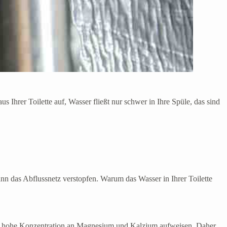
hrer Toilette auf, Wasser fließt nur schwer in Ihre Spüle, das sind
ann das Abflussnetz verstopfen. Warum das Wasser in Ihrer Toilette
ine hohe Konzentration an Magnesium und Kalzium aufweisen. Daher