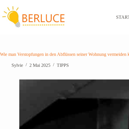
Zum
Inhalt
springen
STAR
Wie man Verstopfungen in den Abflüssen seiner Wohnung vermeiden 
Sylvie
2 Mai 2025
TIPPS