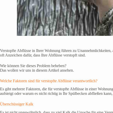
Verstopfte Abflüsse in Ihrer Wohnung führen zu Unannehmlichkeiten, ab
oft Anzeichen dafür, dass Ihre Abflüsse verstopft sind.
Wie können Sie dieses Problem beheben?
Das wollen wir uns in diesem Artikel ansehen.
Welche Faktoren sind für verstopfte Abflüsse verantwortlich?
Es gibt mehrere Faktoren, die für verstopfte Abflüsse in einer Wohnun
aufsteigt oder warum es nicht richtig in Ihr Spülbecken abfließen kan
Überschüssiger Kalk
Es ist nicht ungewöhnlich, dass zu viel Kalk die Ursache für eine V