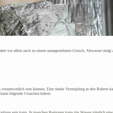
er vor allem auch zu einem unangenehmen Geruch. Abwasser steigt aus I
g verantwortlich sein können. Eine starke Verstopfung in den Rohren k
n, kann folgende Ursachen haben:
erstopfung sein kann. In manchen Regionen kann das Wasser nämlich e