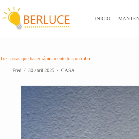
Saltar
al
contenido
INICIO
MANTEN
Tres cosas que hacer rápidamente tras un robo
Fred
30 abril 2025
CASA