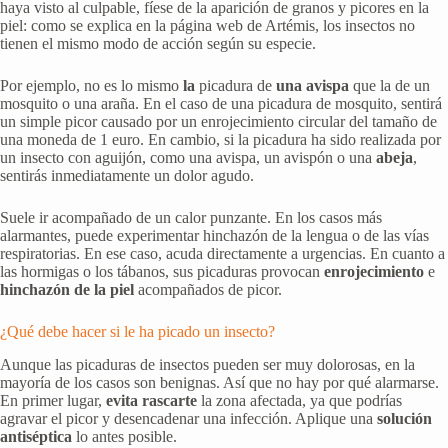
haya visto al culpable, fíese de la aparición de granos y picores en la
piel: como se explica en la página web de Artémis, los insectos no
tienen el mismo modo de acción según su especie.
Por ejemplo, no es lo mismo
la
picadura de
una avispa
que la de un
mosquito o una araña. En el caso de una picadura de mosquito, sentirá
un simple picor causado por un enrojecimiento circular del tamaño de
una moneda de 1 euro. En cambio, si la picadura ha sido realizada por
un insecto con aguijón, como una avispa, un avispón o una
abeja
,
sentirás inmediatamente un dolor agudo.
Suele ir acompañado de un calor punzante. En los casos más
alarmantes, puede experimentar hinchazón de la lengua o de las vías
respiratorias. En ese caso, acuda directamente a urgencias. En cuanto a
las hormigas o los tábanos, sus picaduras provocan
enrojecimiento
e
hinchazón de la piel
acompañados de picor.
¿Qué debe hacer si le ha picado un insecto?
Aunque las picaduras de insectos pueden ser muy dolorosas, en la
mayoría de los casos son benignas. Así que no hay por qué alarmarse.
En primer lugar,
evita rascarte
la zona afectada, ya que podrías
agravar el picor y desencadenar una infección. Aplique una
solución
antiséptica
lo antes posible.