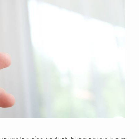
rse por las averías ni por el coste de comprar un aparato nuevo.