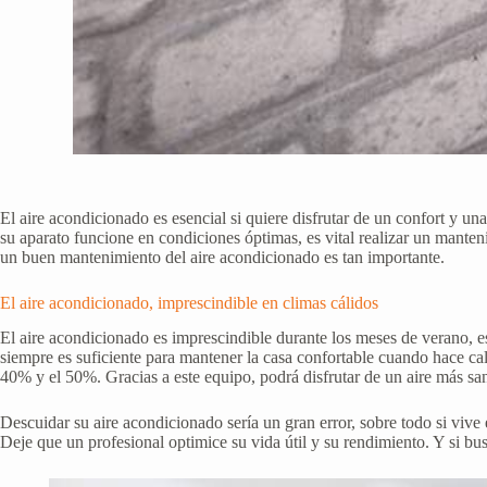
El aire acondicionado es esencial si quiere disfrutar de un confort y un
su aparato funcione en condiciones óptimas, es vital realizar un manten
un buen mantenimiento del aire acondicionado es tan importante.
El aire acondicionado, imprescindible en climas cálidos
El aire acondicionado es imprescindible durante los meses de verano, es
siempre es suficiente para mantener la casa confortable cuando hace ca
40% y el 50%. Gracias a este equipo, podrá disfrutar de un aire más s
Descuidar su aire acondicionado sería un gran error, sobre todo si vive 
Deje que un profesional optimice su vida útil y su rendimiento. Y si b