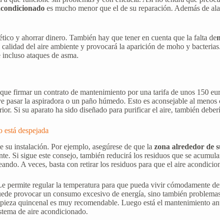
 acondicionado
es mucho menor que el de su reparación. Además de alar
ico y ahorrar dinero. También hay que tener en cuenta que la falta de
 la calidad del aire ambiente y provocará la aparición de moho y bacter
e incluso ataques de asma.
 que firmar un contrato de mantenimiento por una tarifa de unos 150 eu
e pasar la aspiradora o un paño húmedo. Esto es aconsejable al menos 
rior. Si su aparato ha sido diseñado para purificar el aire, también debería
o está despejada
 su instalación. Por ejemplo, asegúrese de que la
zona alrededor de s
e. Si sigue este consejo, también reducirá los residuos que se acumulan
ando. A veces, basta con retirar los residuos para que el aire acondici
Le permite regular la temperatura para que pueda vivir cómodamente de
uede provocar un consumo excesivo de energía, sino también problemas 
mpieza quincenal es muy recomendable. Luego está el mantenimiento anual
istema de aire acondicionado.