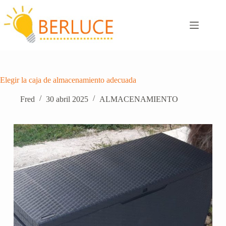
Saltar
al
contenido
Elegir la caja de almacenamiento adecuada
Fred
30 abril 2025
ALMACENAMIENTO