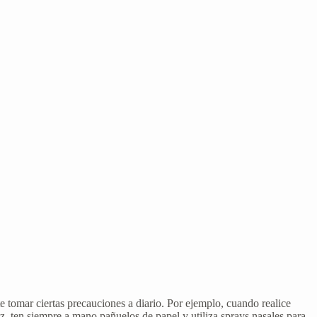
e tomar ciertas precauciones a diario. Por ejemplo, cuando realice
iz, ten siempre a mano pañuelos de papel y utiliza sprays nasales para