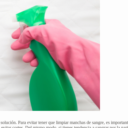
solución. Para evitar tener que limpiar manchas de sangre, es important
 evitar cortes. Del mismo modo, si tienes tendencia a sangrar por la nar