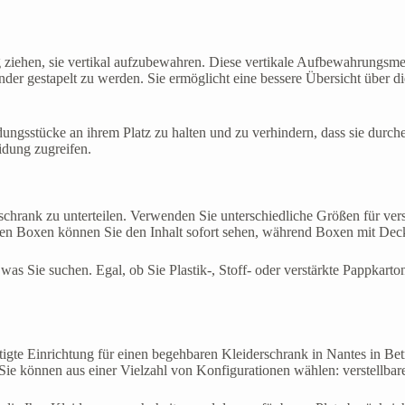
g ziehen, sie vertikal aufzubewahren. Diese vertikale Aufbewahrungsmet
der gestapelt zu werden. Sie ermöglicht eine bessere Übersicht über di
dungsstücke an ihrem Platz zu halten und zu verhindern, dass sie dur
idung zugreifen.
chrank zu unterteilen. Verwenden Sie unterschiedliche Größen für vers
gen Boxen können Sie den Inhalt sofort sehen, während Boxen mit Deck
 was Sie suchen. Egal, ob Sie Plastik-, Stoff- oder verstärkte Pappkart
ertigte Einrichtung für einen begehbaren Kleiderschrank in Nantes in Be
ie können aus einer Vielzahl von Konfigurationen wählen: verstellbar