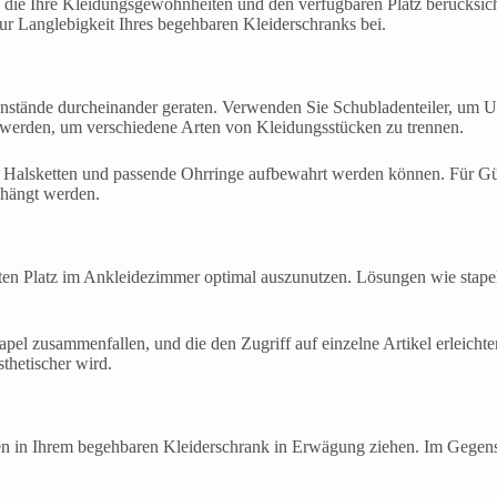
ie Ihre Kleidungsgewohnheiten und den verfügbaren Platz berücksichtig
ur Langlebigkeit Ihres begehbaren Kleiderschranks bei.
genstände durcheinander geraten. Verwenden Sie Schubladenteiler, um
 werden, um verschiedene Arten von Kleidungsstücken zu trennen.
e Halsketten und passende Ohrringe aufbewahrt werden können. Für Gü
ehängt werden.
nzten Platz im Ankleidezimmer optimal auszunutzen. Lösungen wie stap
apel zusammenfallen, und die den Zugriff auf einzelne Artikel erleicht
sthetischer wird.
en in Ihrem begehbaren Kleiderschrank in Erwägung ziehen. Im Gegensa