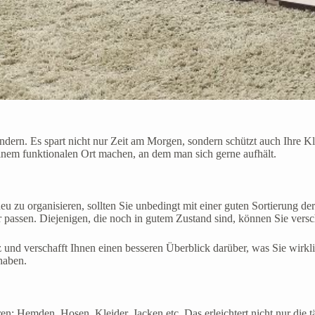
ndern. Es spart nicht nur Zeit am Morgen, sondern schützt auch Ihre Kl
inem funktionalen Ort machen, an dem man sich gerne aufhält.
 zu organisieren, sollten Sie unbedingt mit einer guten Sortierung de
hr passen. Diejenigen, die noch in gutem Zustand sind, können Sie vers
z und verschafft Ihnen einen besseren Überblick darüber, was Sie wirkl
haben.
n: Hemden, Hosen, Kleider, Jacken etc. Das erleichtert nicht nur die t