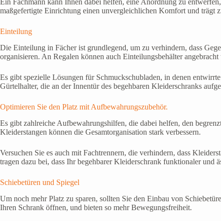
Ein Fachmann kann Ihnen dabei helfen, eine Anordnung zu entwerfen, d
maßgefertigte Einrichtung einen unvergleichlichen Komfort und trägt z
Einteilung
Die Einteilung in Fächer ist grundlegend, um zu verhindern, dass Ge
organisieren. An Regalen können auch Einteilungsbehälter angebracht
Es gibt spezielle Lösungen für Schmuckschubladen, in denen entwirrt
Gürtelhalter, die an der Innentür des begehbaren Kleiderschranks aufg
Optimieren Sie den Platz mit Aufbewahrungszubehör.
Es gibt zahlreiche Aufbewahrungshilfen, die dabei helfen, den begre
Kleiderstangen können die Gesamtorganisation stark verbessern.
Versuchen Sie es auch mit Fachtrennern, die verhindern, dass Kleiderst
tragen dazu bei, dass Ihr begehbarer Kleiderschrank funktionaler und ä
Schiebetüren und Spiegel
Um noch mehr Platz zu sparen, sollten Sie den Einbau von Schiebetür
Ihren Schrank öffnen, und bieten so mehr Bewegungsfreiheit.