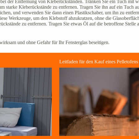
 bei der Entfernung von Kleberückständen. Tränken Sie ein Tuch mit we
m starke Kleberückstände zu entfernen. Tragen Sie ihn auf ein Tuch auf
ichen, und verwenden Sie dann einen Plastikschaber, um ihn zu entfern
iese Werkzeuge, um den Klebstoff abzukratzen, ohne die Glasoberfläc
kstände zu entfernen. Tragen Sie etwas Öl auf die betroffene Stelle a
wirksam und ohne Gefahr für Ihr Fensterglas beseitigen.
Leitfaden für den Kauf eines Pelletofens