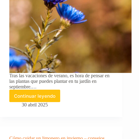
Tras las vacaciones de verano, es hora de pensar en
las plantas que puedes plantar en tu jardín en
septiembre.…
Continuar leyendo
Plantas
para
30 abril 2025
plantar
en
septiembre:
guía
completa
Cómo cuidar un limonero en invierno – consejos