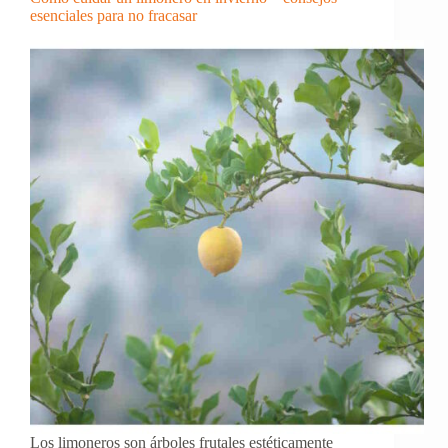
para
esenciales para no fracasar
un
jardín
floreciente
Los limoneros son árboles frutales estéticamente