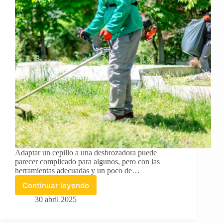
Adaptar un cepillo a una desbrozadora puede
parecer complicado para algunos, pero con las
herramientas adecuadas y un poco de…
Continuar leyendo
¿Cómo
se
30 abril 2025
ajusta
un