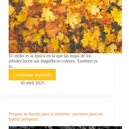
El otoño es la época en la que las hojas de los
árboles lucen sus magníficos colores. También es
la…
Continuar leyendo
La
guía
30 abril 2025
definitiva
para
reciclar
las
hojas
Prepare su huerto para el invierno: ¡secretos para un
de
huerto próspero!
otoño
y