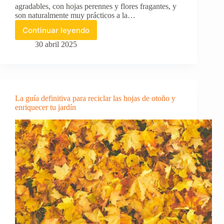
agradables, con hojas perennes y flores fragantes, y
son naturalmente muy prácticos a la…
Continuar leyendo
Cómo
cuidar
30 abril 2025
un
limonero
en
invierno
–
La guía definitiva para reciclar las hojas de otoño y
consejos
enriquecer tu jardín
esenciales
para
no
fracasar