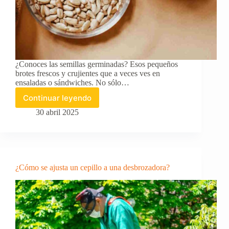
¿Conoces las semillas germinadas? Esos pequeños
brotes frescos y crujientes que a veces ves en
ensaladas o sándwiches. No sólo…
Continuar leyendo
¿Cómo
se
30 abril 2025
hacen
las
semillas
germinadas?
¿Cómo se ajusta un cepillo a una desbrozadora?