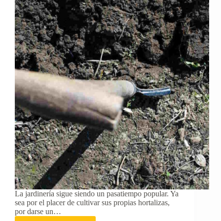
enriquecer
tu
jardín
La jardinería sigue siendo un pasatiempo popular. Ya
sea por el placer de cultivar sus propias hortalizas,
por darse un…